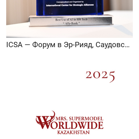
ICSA — Форум в Эр-Рияд, Саудовская Аравия (репортаж)