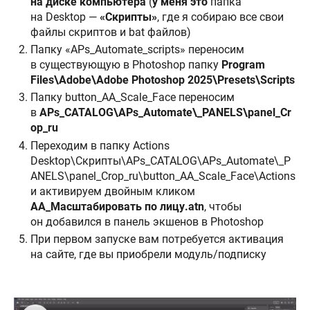
на диске компьютера
(
у меня это
папка
на Desktop —
«Скрипты»
, где я собираю все свои
файлы скриптов и bat файлов)
Папку «APs_Automate_scripts» переносим
в существующую в Photoshop папку
Program
Files\Adobe\Adobe Photoshop 2025\Presets\Scripts
Папку button_AA_Scale_Face переносим
в
APs_CATALOG\APs_Automate\_PANELS\panel_Cr
op_ru
Переходим в папку Actions
Desktop\Скрипты\APs_CATALOG\APs_Automate\_P
ANELS\panel_Crop_ru\button_AA_Scale_Face\Actions
и активируем двойным кликом
AA_Масштабировать по лицу.atn
, чтобы
он добавился в панель экшенов в Photoshop
При первом запуске вам потребуется активация
на сайте, где вы приобрели модуль/подписку